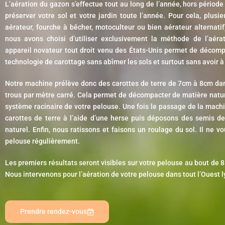
L’aération du gazon s’effectue tout au long de l’année, hors période
préserver votre sol et votre jardin toute l’année. Pour cela, plus
aérateur, fourche à bêcher, motoculteur ou bien aérateur alternati
nous avons choisi d’utiliser exclusivement la méthode de l’aérat
appareil novateur tout droit venu des États-Unis permet de décompa
technologie de carottage sans abîmer les sols et surtout sans avoir à
Notre machine prélève donc des carottes de terre de 7cm à 8cm dans
trous par mètre carré. Cela permet de décompacter de matière natu
système racinaire de votre pelouse. Une fois le passage de la mach
carottes de terre à l’aide d’une herse puis déposons des semis de
naturel. Enfin, nous ratissons et faisons un roulage du sol. Il ne vo
pelouse régulièrement.
Les premiers résultats seront visibles sur votre pelouse au bout de 8
Nous intervenons pour l’aération de votre pelouse dans tout l’Ouest 
Prendre rendez-vous