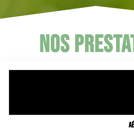
Nos presta
Aé