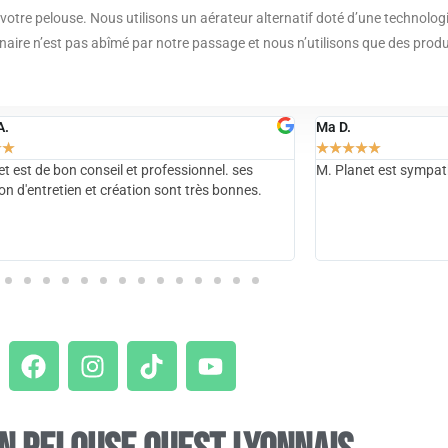
votre pelouse. Nous utilisons un aérateur alternatif doté d’une technolog
naire n’est pas abîmé par notre passage et nous n’utilisons que des produ
Emilie F.
★
★
★
★
★
★
★
t est sympathique et appliqué, merci à lui !
Un professionnel "hor
compétences, le consei
Nous avons appris à 
l'envisager différemm
Planet Paysages. Mer