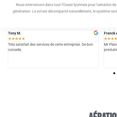
Nous intervenons dans tout l’Ouest lyonnais pour l’aération de 
génération. Le sol est décompacté naturellement, le système raci
Franck A.
Ma D.
★
★
★
★
★
★
★
★
Mr Planet est de bon conseil et professionnel. ses
M. Plane
prestation d'entretien et création sont très bonnes.