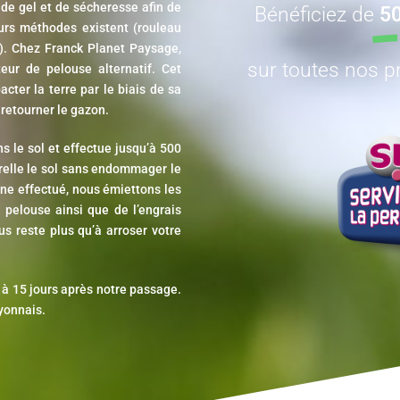
 de gel et de sécheresse afin de
Bénéficiez de
50
ieurs méthodes existent (rouleau
f). Chez Franck Planet Paysage,
sur toutes nos pr
eur de pelouse alternatif. Cet
cter la terre par le biais de sa
 retourner le gazon.
 le sol et effectue jusqu’à 500
relle le sol sans endommager le
ine effectué, nous émiettons les
 pelouse ainsi que de l’engrais
us reste plus qu’à arroser votre
 à 15 jours après notre passage.
lyonnais.