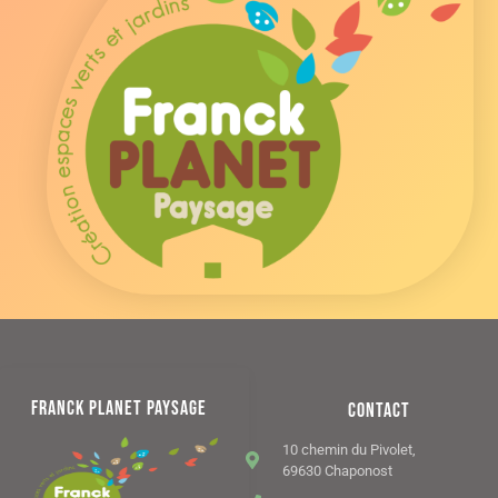
FRANCK PLANET PAYSAGE
CONTACT
10 chemin du Pivolet,
69630 Chaponost