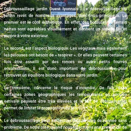
Débroussaillage jardin Ouest lyonnais :
Le débroussaillage du
jardin revêt de nombreux avantages, dont trois principaux. Le
premier est le côté esthétique. En effet, des bordures de terrain
nettes sont agréables visuellement et donnent un aspect fini et
propre à votre extérieur.
Le second, est l’aspect biologique. Les végétaux mais également
les pelouses ont besoin de « respirer ». Or elles peuvent certaines
fois être assailli par des ronces ou autre petits fourrés
envahissants. Il est donc important de débroussailler pour
retrouver un équilibre biologique dans votre jardin.
Le troisième, concerne le risque d’incendie. De fait, dans
certaines zones géographiques les températures en période
estivale peuvent être très élevées et le fait de débroussailler
permet de limiter la propagation du feu.
Le débroussaillage peut s’effectuer tout au long de l’année sans
problème. De notre côté, quand nous effectuons une prestation de