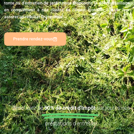
tonte ou d’entretien de jardin nous proposons le débroussaillage
en complément à nos clients de l’Ouest lyonnais afin de leur
assurer un résultat fini optimal.
Prendre rendez-vous
Bénéficiez de
50% de crédit d'impôt
sur toutes nos
prestations d'entretien