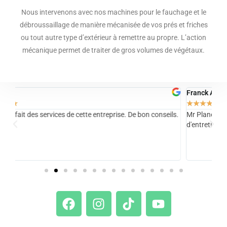
Nous intervenons avec nos machines pour le fauchage et le
débroussaillage de manière mécanisée de vos prés et friches
ou tout autre type d’extérieur à remettre au propre. L’action
mécanique permet de traiter de gros volumes de végétaux.
Franck A.
Ma
★
★
★
★
★
★
ls.
Mr Planet est de bon conseil et professionnel. ses prestation
M. 
d'entretien et création sont très bonnes.