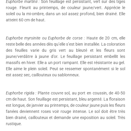
Euphorbe martinii :
Son feuillage est persistant, vert sur des tiges
rouge. Fleurit au printemps, de couleur jaune/vert. Apprécie le
soleil ou la mi-ombre, dans un sol assez profond, bien drainé. Elle
atteint 60 cm de haut.
Euphorbe myrsinite ou Euphorbe de corse :
Haute de 20 cm, elle
reste belle des années dès qu’elle s’est bien installée. La coloration
des feuilles varie du gris vert au bleuté et les fleurs sont
jaune/verdâtre à jaune d’or. Le feuillage persistant embellit les
massifs en hiver. Elle a un port rampant. Elle est résistante au gel.
Elle aime le plein soleil. Peut se ressemer spontanément si le sol
est assez sec, caillouteux ou sablonneux.
Euphorbe rigida :
Plante couvre sol, au port en coussin, de 40-50
cm de haut. Son feuillage est persistant, bleu argenté. La floraison
est longue, de janvier au printemps, de couleur jaune puis les fleurs
fanées deviennent roses voir rouge intense. Le sol doit être très
bien drainé, caillouteux et demande une exposition au soleil. Très
rustique.